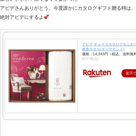
アピデさんありがとう。今度誰かにカタログギフト贈る時は、
絶対アピデにするよ
アピデ チョイスカタログ＆ふわ
撚糸タオル(ダイヤモンド)
価格：14,343円（税込、送料無
6/7/7時点)
楽天