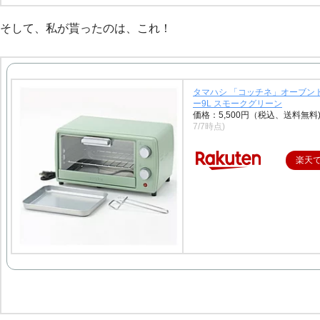
そして、私が貰ったのは、これ！
タマハシ 「コッチネ」オーブン
ー9L スモークグリーン
価格：5,500円（税込、送料無料
7/7時点)
楽天